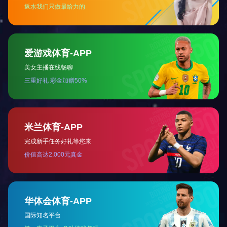
联合洗毛设备
690空捻器
4924.4928水捻
POLAR-E
润滑脂
线路板
意大利游动风机
ORION
电清检测头及组件
ESPERO