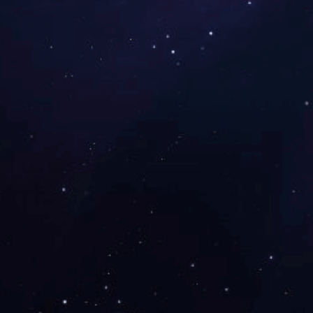
开云线上登录平台入
公司简
口-开云（中国）