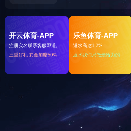
涉及到产品的
电清检测头刀砧