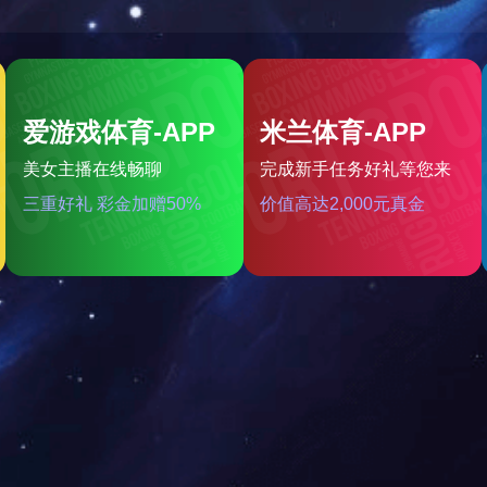
更多产品
ORION凸轮
意大利风机