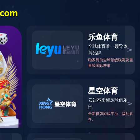
简
产品展
新闻资
生产设
荣誉资
联系我
示
讯
备
质
们
0
EN