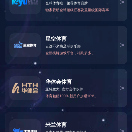
润滑脂
所属单位分级：润滑剂脂 建立联系打电话：0510-
86903925
数据：
-
+
添加商品
成品淘宝手机端