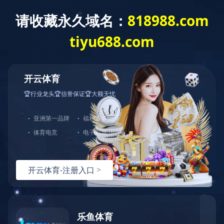
开云线上登录平台入口-开云（中国）
开云线上登录平台入口
开云线上登录平台入口-开云（中国）
产品展示