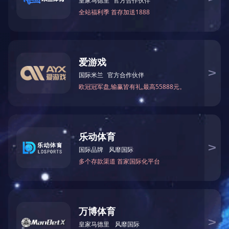
更多产品
重要性好产品
电清检测头刀砧
ORION凸轮