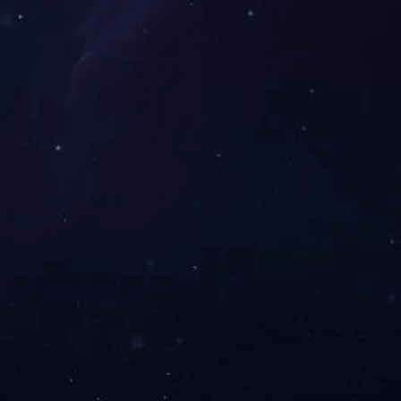
介
产品展示
新闻资讯
服务热线：0510-86903925