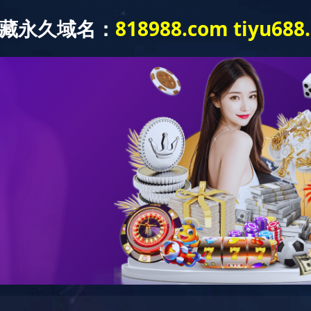
开云线
公司
上登录
介
平台入
中国） Jiangyin
口-开
equipment Co., Ltd
云（中
国）