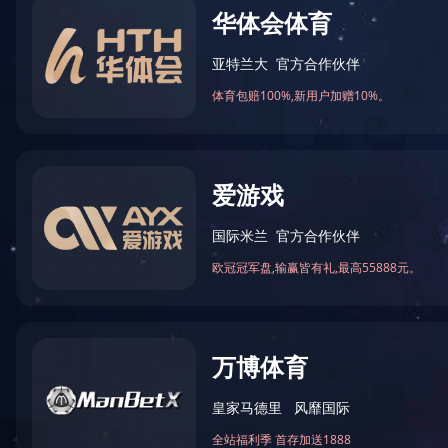
商品商品详情页