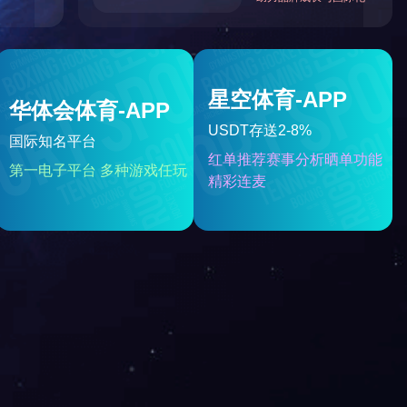
意大利游动风机
ORION
电清检测头及组件
ESPERO
SMARO
服务热线： 0510-86903925
联系我们
搞好关系人：陈总